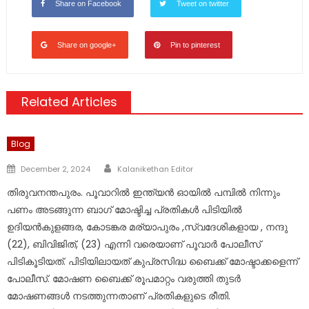
Share on Facebook
Tweet on twitter
Share on google+
Pin to pinterest
Related Articles
Blog
Author
Posted
December 2, 2024
Kalanikethan Editor
on
തിരുവനന്തപുരം. പൂവാറിൽ ഇന്ത്യൻ ഓയിൽ പമ്പിൽ നിന്നും
പണം അടങ്ങുന്ന ബാഗ് മോഷ്ടിച്ച പ്രതികൾ പിടിയിൽ
ഉദിയൻകുളങ്ങര, കോടങ്കര മര്യാപുരം ,സ്വദേശികളായ , നന്ദു
(22), ബിവിജിത്, (23) എന്നി വരെയാണ് പൂവാർ പോലീസ്
പിടികൂടിയത്. പിടിയിലായത് കുപ്രസിദ്ധ ബൈക്ക് മോഷ്ടാക്കളെന്ന്
പോലീസ്. മോഷണ ബൈക്ക് രൂപമാറ്റം വരുത്തി തുടർ
മോഷണങ്ങൾ നടത്തുന്നതാണ് പ്രതികളുടെ രീതി.