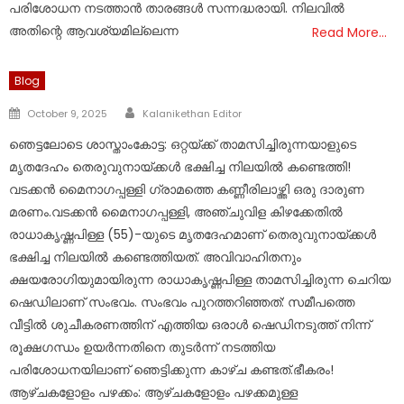
പരിശോധന നടത്താൻ താരങ്ങൾ സന്നദ്ധരായി. നിലവിൽ
അതിന്റെ ആവശ്യമില്ലെന്ന
Read More…
Blog
Author
Posted
October 9, 2025
Kalanikethan Editor
on
ഞെട്ടലോടെ ശാസ്താംകോട്ട: ഒറ്റയ്ക്ക് താമസിച്ചിരുന്നയാളുടെ
മൃതദേഹം തെരുവുനായ്ക്കൾ ഭക്ഷിച്ച നിലയിൽ കണ്ടെത്തി! ​
വടക്കൻ മൈനാഗപ്പള്ളി ഗ്രാമത്തെ കണ്ണീരിലാഴ്ത്തി ഒരു ദാരുണ
മരണം.​വടക്കൻ മൈനാഗപ്പള്ളി, അഞ്ചുവിള കിഴക്കേതിൽ
രാധാകൃഷ്ണപിള്ള (55)-യുടെ മൃതദേഹമാണ് തെരുവുനായ്ക്കൾ
ഭക്ഷിച്ച നിലയിൽ കണ്ടെത്തിയത്. അവിവാഹിതനും
ക്ഷയരോഗിയുമായിരുന്ന രാധാകൃഷ്ണപിള്ള താമസിച്ചിരുന്ന ചെറിയ
ഷെഡിലാണ് സംഭവം. ​സംഭവം പുറത്തറിഞ്ഞത്: ​സമീപത്തെ
വീട്ടിൽ ശുചീകരണത്തിന് എത്തിയ ഒരാൾ ഷെഡിനടുത്ത് നിന്ന്
രൂക്ഷഗന്ധം ഉയർന്നതിനെ തുടർന്ന് നടത്തിയ
പരിശോധനയിലാണ് ഞെട്ടിക്കുന്ന കാഴ്ച കണ്ടത്.​ഭീകരം!
ആഴ്ചകളോളം പഴക്കം: ​ആഴ്ചകളോളം പഴക്കമുള്ള