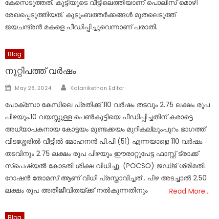
കേസെടുത്തത്. കുട്ടിയുടെ വീട്ടിലെത്തിയാണ് പൊലീസ് മൊഴി
രേഖപ്പെടുത്തിയത്. കുടുംബത്തർക്കങ്ങള്‍ മുതലെടുത്ത്
ജയചന്ദ്രൻ മകളെ പീഡിപ്പിച്ചുവെന്നാണ് പരാതി.
Blog
നൂറ്റിപത്ത് വർഷം
Author
Posted
May 28, 2024
Kalanikethan Editor
on
പോക്സോ കേസിലെ പ്രതിക്ക് 110 വർഷം തടവും 2.75 ലക്ഷം രൂപ
പിഴയും.10 വയസ്സുള്ള പെൺകുട്ടിയെ പീഡിപ്പിച്ചതിന് കരാട്ടെ
അധ്യാപകനായ കോട്ടയം മുണ്ടക്കയം മുറികല്ലുംപുറം ഭാഗത്ത്
വിടശ്ശേരിൽ വീട്ടിൽ മോഹനൻ പി.പി (51) എന്നയാളെ 110 വർഷം
തടവിനും 2.75 ലക്ഷം രൂപ പിഴയും ഈരാറ്റുപേട്ട ഫാസ്റ്റ് ട്രാക്ക്
സ്പെഷ്യൽ കോടതി ശിക്ഷ വിധിച്ചു. (POCSO) ജഡ്ജ് ശ്രീമതി.
റോഷൻ തോമസ് ആണ് വിധി പ്രസ്താവിച്ചത് . പിഴ അടച്ചാൽ 2.50
ലക്ഷം രൂപ അതിജീവിതയ്ക്ക് നൽകുന്നതിനും
Read More…
Blog