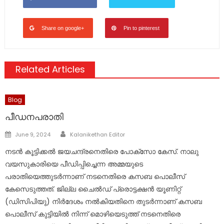
Share on google+
Pin to pinterest
Related Articles
Blog
പീഡനപരാതി
Author
Posted
June 9, 2024
Kalanikethan Editor
on
നടൻ കൂട്ടിക്കല്‍ ജയചന്ദ്രനെതിരെ പോക്സോ കേസ്. നാലു
വയസുകാരിയെ പീഡിപ്പിച്ചെന്ന അമ്മയുടെ
പരാതിയെത്തുടർന്നാണ് നടനെതിരെ കസബ പൊലീസ്
കേസെടുത്തത്. ജില്ല ചൈല്‍ഡ് പ്രൊട്ടക്ഷൻ യൂണിറ്റ്
(ഡിസിപിയു) നിർദേശം നല്‍കിയതിനെ തുടർന്നാണ് കസബ
പൊലീസ് കുട്ടിയില്‍ നിന്ന് മൊഴിയെടുത്ത് നടനെതിരെ