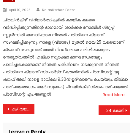
Author
Posted
April 10, 2025
Kalanikethan Editor
on
ചിറയിൻകീഴ്: വിദ്യാർത്ഥികളിൽ കായിക ക്ഷമത
വർദ്ധിപ്പിക്കുന്നതിന്റെ ഭാഗമായി ശാർക്കര നോബിൾ ഗ്രൂപ്പ്
സ്കൂൾസിൽ അവധിക്കാല നീന്തൽ പരിശീലന ക്യാമ്പ്
സംഘടിപ്പിക്കുന്നു. നാളെ (വ്യാഴം) മുതൽ മെയ് 25 വരെയാണ്
ക്യാമ്പ് നടക്കുന്നത്. അതി വിദഗ്ധരായ പരിശീലകരുടെ
നേതൃത്വത്തിൽ എല്ലാ സുരക്ഷാ മാനദണ്ഡങ്ങളും
പാലിച്ചുകൊണ്ടാണ് നീന്തൽ പരിശീലനം നടക്കുന്നത്. നീന്തൽ
പരിശീലന ക്യാമ്പ് സ്പോർട്സ് കൗൺസിൽ പ്രസിഡന്റ് യു
ഷറഫ് അലി നാളെ രാവിലെ 9.30ന് ഉദ്ഘാടനം ചെയ്യും. ജില്ലാ
പഞ്ചായത്തംഗം ആർ.സുഭാഷ്, ചിറയിൻകീഴ് ഗ്രാമപഞ്ചായത്ത്
പ്രസിഡന്റ് എം.അബ്ദുൽ
Read More…
Post
ഏഴ് വയസ്സുകാരനെ തെരുവ്നാ യ്ക്കൾ കൂട്ടത്തോടെ ആക്രമിച്ചു
34 കോടി
navigation
Leave a Reply