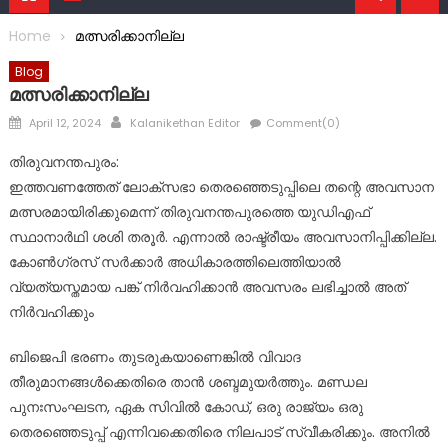
Home
മത്സരിക്കാനില്ല
Blog
മത്സരിക്കാനില്ല
Posted
Author
April 12, 2024
Kalanikethan Editor
Comment(0)
on
തിരുവനന്തപുരം:
ഇത്തവണത്തേത് ലോക്‌സഭാ തെരഞ്ഞെടുപ്പിലെ തന്റെ അവസാന
മത്സരമായിരിക്കുമെന്ന് തിരുവനന്തപുരത്തെ യുഡിഎഫ്
സ്ഥാനാർഥി ശശി തരൂർ. എന്നാൽ രാഷ്ട്രീയം അവസാനിപ്പിക്കില്ല.
കോൺഗ്രസ് സർക്കാർ അധികാരത്തിലെത്തിയാൽ
വ്യത്യസ്തമായ പങ്ക് നിർവഹിക്കാൻ അവസരം ലഭിച്ചാൽ അത്
നിർവഹിക്കും
ബിജെപി ഭരണം തുടരുകയാണെങ്കിൽ വിവാദ
തീരുമാനങ്ങൾക്കെതിരെ താൻ ശബ്ദമുയർത്തും. മണ്ഡല
പുനഃസംഘടന, ഏക സിവിൽ കോഡ്, ഒരു രാജ്യം ഒരു
തെരഞ്ഞെടുപ്പ് എന്നിവക്കെതിരെ നിലപാട് സ്വീകരിക്കും. അനിൽ