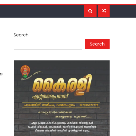
Search
Search
ായ