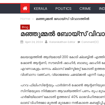
KERALA
POLITICS
CRIME
IND
Home
മഞ്ഞുമ്മൽ ബോയ്സ് വിവാദത്തിൽ
Blog
മഞ്ഞുമ്മൽ ബോയ്സ് വിവാ
Posted
Author
April 24, 2024
Kalanikethan Editor
Comment(0)
on
മലയാളത്തില്‍ ആദ്യമായി 200 കോടി ക്ലബ്ബില്‍ എത്തിയ
ഷോണ്‍ ആന്റണി, സൗബിന്‍ ഷാഹിര്‍, ബാബു ഷാഹിര്‍ കേസെ
എറണാകുളം ഒന്നാം ക്ലാസ് മജിസ്ട്രേറ്റ് കോടതി ഉത്
വിശ്വാസ വഞ്ചന, വ്യാജരേഖ ചമയ്ക്കല്‍ എന്നീ വകുപ്പു
പറവ ഫിലിംസിന്റേയും പാര്‍ട്ണര്‍ ഷോണ്‍ ആന്റണിയുടെയു
സിനിമയുടെ നിര്‍മ്മാണ ആവശ്യത്തിന് പണം രൂപ മുടക്കി
ഹര്‍ജിയിലാണ് കോടതി ഉത്തരവ്. 40% ലാഭവിഹിതമാണ് ന
ലാബ് വിഹിതമോ മുതല്‍ മുടക്കോ നല്‍കാതെ കബളിപ്പ