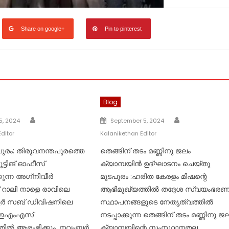
Share on google+
Pin to pinterest
Blog
Author
Author
Posted
5, 2024
September 5, 2024
on
ditor
Kalanikethan Editor
ുരം: തിരുവനന്തപുരത്തെ
തെങ്ങിന് തടം മണ്ണിനു ജലം
ൂട്ടിങ് ഓഫീസ്
ക്യാമ്പയിൻ ഉദ്‌ഘാടനം ചെയ്തു
ുന്ന അഗ്‌നിവീര്‍
മുടപുരം :ഹരിത കേരളം മിഷന്റെ
െന്റ് റാലി നാളെ രാവിലെ
ആഭിമുഖ്യത്തിൽ തദ്ദേശ സ്വയംഭര
ര്‍ സബ് ഡിവിഷനിലെ
സ്ഥാപനങ്ങളുടെ നേതൃത്വത്തിൽ
 ഇഎംഎസ്
നടപ്പാക്കുന്ന തെങ്ങിന് തടം മണ്ണിനു ജ
്തില്‍ ആരംഭിക്കും. നവംബര്‍
ക്യാമ്പയിന്റെ സംസ്ഥാനതല