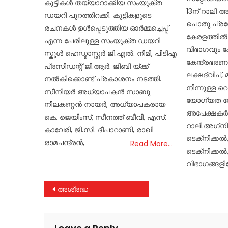
കുട്ടികൾ തയ്യാറാക്കിയ സംയുക്ത
13ന് റാലി 
ഡയറി പുറത്തിറക്കി. കുട്ടികളുടെ
പൊതു പ്രവ
രചനകൾ ഉൾപ്പെടുത്തിയ ഓർമ്മച്ചെപ്പ്
കേരളത്തില്‍ 
എന്ന പേരിലുള്ള സംയുക്ത ഡയറി
വിഭാഗവും ക
സ്കൂൾ ഹെഡ്മാസ്റ്റർ ജി.എൽ. നിമി, പിടിഎ
കേന്ദ്രഭരണ
പ്രസിഡന്റ് ജി.ആർ. ജിബി യ്‌ക്ക്
ലക്ഷദ്വീപ്, 
നൽകിക്കൊണ്ട് പ്രകാശനം നടത്തി.
നിന്നുള്ള റെ
സീനിയർ അധ്യാപകൻ സാബു
യോഗ്യത ന
നീലകണ്ഠൻ നായർ, അധ്യാപകരായ
അപേക്ഷകര്‍
കെ. ജെയിംസ്, സീനത്ത് ബീവി, എസ്.
റാലി.അഗ്‌നിവ
കാവേരി, ജി.സി. ദീപാറാണി, രാഖി
ടെക്‌നിക്കല്‍, 
രാമചന്ദ്രൻ,
Read More…
ടെക്‌നിക്കല്‍
വിഭാഗങ്ങളില
Post
അശ്രദ്ധ
navigation