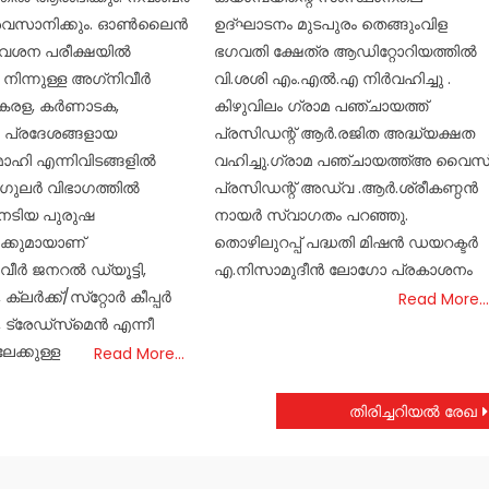
അവസാനിക്കും. ഓണ്‍ലൈന്‍
ഉദ്‌ഘാടനം മുടപുരം തെങ്ങുംവിള
േശന പരീക്ഷയില്‍
ഭഗവതി ക്ഷേത്ര ആഡിറ്റോറിയത്തിൽ
നിന്നുള്ള അഗ്‌നിവീര്‍
വി.ശശി എം.എൽ.എ നിർവഹിച്ചു .
േരള, കര്‍ണാടക,
കിഴുവിലം ഗ്രാമ പഞ്ചായത്ത്
 പ്രദേശങ്ങളായ
പ്രസിഡന്റ് ആർ.രജിത അദ്ധ്യക്ഷത
മാഹി എന്നിവിടങ്ങളില്‍
വഹിച്ചു.ഗ്രാമ പഞ്ചായത്ത്അ വൈസ
ഗുലര്‍ വിഭാഗത്തില്‍
പ്രസിഡന്റ് അഡ്വ .ആർ.ശ്രീകണ്ഠൻ
േടിയ പുരുഷ
നായർ സ്വാഗതം പറഞ്ഞു.
ക്കുമായാണ്
തൊഴിലുറപ്പ് പദ്ധതി മിഷൻ ഡയറക്ടർ
ീര്‍ ജനറല്‍ ഡ്യൂട്ടി,
എ.നിസാമുദീൻ ലോഗോ പ്രകാശനം
ക്ലര്‍ക്ക്/സ്‌റ്റോര്‍ കീപ്പര്‍
Read More…
, ട്രേഡ്‌സ്‌മെന്‍ എന്നീ
േക്കുള്ള
Read More…
തിരിച്ചറിയൽ രേഖ