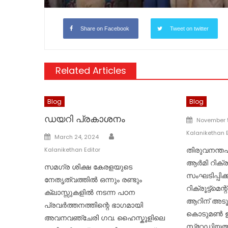
Share on Facebook
Tweet on twitter
Related Articles
Blog
Blog
ഡയറി പ്രകാശനം
Posted
November 
on
Kalanikethan E
Author
Posted
March 24, 2024
on
തിരുവനന്തപ
Kalanikethan Editor
ആര്‍മി റിക്ര
സമഗ്ര ശിക്ഷ കേരളയുടെ
സംഘടിപ്പിക്ക
നേതൃത്വത്തിൽ ഒന്നും രണ്ടും
റിക്രൂട്ട്‌മ
ക്ലാസ്സുകളിൽ നടന്ന പഠന
ആറിന് അടൂ
പ്രവർത്തനത്തിന്റെ ഭാഗമായി
കൊടുമണ്‍
അവനവഞ്ചേരി ഗവ. ഹൈസ്കൂളിലെ
സ്‌റ്റേഡിയത