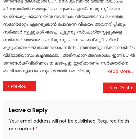
ജനങ്ങളെ കേൾക്കാൻ CJP. സെപ്റ്റംബറിൽ രാജ്യ വ്യാപക
ക്യാമ്പയിൽ നടത്തും.”പൊതുജനം എന്ത് പറയുന്നു” എന്ന
പേരിലാകും ക്യാമ്പയിൻ നടത്തുക. വിദ്യാഭ്യാസ രംഗഞ്ഞ
സമഗ്രമാറ്റം ഏറ്റെടുക്കാൻ പോവുന്ന വിഷയം അവതരിപ്പിക്കും.
സർക്കാർ സ്കൂളുകൾ അടച്ച് പൂട്ടുന്നു. സ്വകാര്യസ്കൂളുകളെ
സർക്കാർ ഒത്താശ ചെയ്യുന്നു. പഠന ചെലവ് കൂടി. ഫീസ്
കുടുംബങ്ങൾക്ക് താങ്ങാനാകുന്നില്ല. ഇത് അനുവദിക്കാനാകില്ല.
വിദ്യാഭ്യാസം കച്ചവടമല്ല , അടിസ്ഥാന അവകാശം. ഇന്ന് EC ൽ
ജനങ്ങൾക്ക് വിശ്വസം നഷ്‌ടപ്പെട്ടു. ഇത് മാറണം. സർക്കാരിനെ
രക്ഷിക്കാനുള്ള കേസുകൾ അർധ രാത്രിയും
Read More…
Post
Previous Post
Next Post
navigation
Leave a Reply
Your email address will not be published.
Required fields
are marked
*