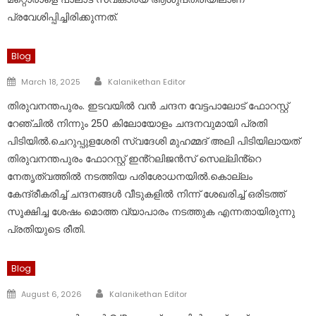
പ്രവേശിപ്പിച്ചിരിക്കുന്നത്.
Blog
Author
Posted
March 18, 2025
Kalanikethan Editor
on
തിരുവനന്തപുരം. ഇടവയിൽ വൻ ചന്ദന വേട്ടപാലോട് ഫോറസ്റ്റ്
റേഞ്ചിൽ നിന്നും 250 കിലോയോളം ചന്ദനവുമായി പ്രതി
പിടിയിൽ.ചെറുപ്പുളശേരി സ്വദേശി മുഹമ്മദ് അലി പിടിയിലായത്
തിരുവനന്തപുരം ഫോറസ്റ്റ് ഇൻ്റലിജൻസ് സെല്ലിൻ്റെ
നേതൃത്വത്തിൽ നടത്തിയ പരിശോധനയിൽ.കൊല്ലം
കേന്ദ്രീകരിച്ച് ചന്ദനങ്ങൾ വീടുകളിൽ നിന്ന് ശേഖരിച്ച് ഒരിടത്ത്
സൂക്ഷിച്ച ശേഷം മൊത്ത വ്യാപാരം നടത്തുക എന്നതായിരുന്നു
പ്രതിയുടെ രീതി.
Blog
Author
Posted
August 6, 2026
Kalanikethan Editor
on