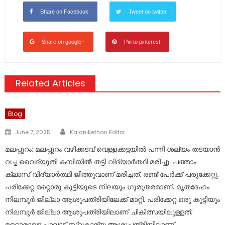
Share on Facebook
Tweet on twitter
Share on google+
Pin to pinterest
Related Articles
Blog
Author
Posted
June 7, 2025
Kalanikethan Editor
on
മലപ്പുറം: മലപ്പുറം വഴിക്കടവ് വെള്ളക്കട്ടയിൽ പന്നി ശല്യം തടയാൻ
വച്ച വൈദ്യുതി കമ്പിയിൽ തട്ടി വിദ്യാർത്ഥി മരിച്ചു. പത്താം
ക്ലാസ് വിദ്യാർത്ഥി ജിത്തുവാണ് മരിച്ചത്. രണ്ട് പേർക്ക് പരുക്കേറ്റു.
പരിക്കേറ്റ മറ്റൊരു കുട്ടിയുടെ നിലയും ഗുരുതരമാണ്. മൃതദേഹം
നിലമ്പൂർ ജില്ലാ ആശുപത്രിയിലേക്ക് മാറ്റി. പരിക്കേറ്റ ഒരു കുട്ടിയും
നിലമ്പൂർ ജില്ലാ ആശുപത്രിയിലാണ് ചികിത്സയിലുള്ളത്.
മറ്റൊരാളെ പാലാട് സ്വകാര്യ ആശുപത്രിയിലാണ്