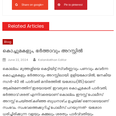
Share on google+
Pin to pinterest
Related Articles
Blog
കൊച്ചുമകളും, ഭർത്താവും അറസ്റ്റിൽ
Author
Posted
June 22, 2024
Kalanikethan Editor
on
കൊല്ലം: മുത്തശ്ശിയെ കെട്ടിയിട്ട് സ്വര്‍ണ്ണവും പണവും കവര്‍ന്ന
കൊച്ചുമകളും ഭര്‍ത്താവും അറസ്റ്റിലായി. ഉളിയകോവില്‍, ജനകീയ
നഗര്‍-40 ല്‍ പാര്‍വതി മന്ദിരത്തില്‍ യശോധ(85)യാണ്
ആക്രമണത്തിന് ഇരയായത്. ഇവരുടെ കൊച്ചുമകള്‍ പാര്‍വതി,
ഭര്‍ത്താവ് ശരത് എന്നിവരെയാണ് കൊല്ലം ഈസ്റ്റ് പോലീസ്
അറസ്റ്റ് ചെയ്തത്.കഴിഞ്ഞ ബുധനാഴ്ച ഉച്ചയ്ക്ക് ഒന്നോടെയാണ്
സംഭവം. സംഭവത്തെക്കുറിച്ച് പോലീസ് പറയുന്നത്- യശോദ
ധരിച്ചിരിക്കുന്ന വളയും കമ്മലും ശരതും പാര്‍വ്വതിയും