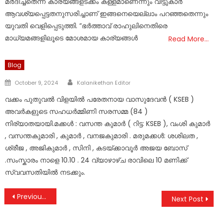
മർദിച്ചതെന്ന കാര്യങ്ങളടക്കം കള്ളമാണെന്നും വീട്ടുകാർ
ആവശ്യപ്പെട്ടതനുസരിച്ചാണ് ഇങ്ങനെയെല്ലാം പറഞ്ഞതെന്നും
യുവതി വെളിപ്പെടുത്തി. ”ഭർത്താവ് രാഹുലിനെതിരെ
മാധ്യമങ്ങളിലൂടെ മോശമായ കാര്യങ്ങള്‍
Read More…
Blog
Author
Posted
October 9, 2024
Kalanikethan Editor
on
വക്കം പുതുവൽ വിളയിൽ പരേതനായ വാസുദേവൻ ( KSEB )
അവർകളുടെ സഹധർമ്മിണി സരസമ്മ (84 )
നിര്യാതയായി.മക്കൾ : വസന്ത കുമാർ ( റിട്ട: KSEB ), വംശി കുമാർ
, വസന്തകുമാരി , കുമാർ , വനജകുമാരി . മരുമക്കൾ: ശശിലത ,
ശ്രീജ , അജികുമാർ , സിനി , കടയ്ക്കാവൂർ അജയ ബോസ്
.സംസ്കാരം നാളെ 10.10 . 24 വ്യാഴാഴ്ച രാവിലെ 10 മണിക്ക്
സ്വവസതിയിൽ നടക്കും.
Post
Previous Post
Next Post
navigation