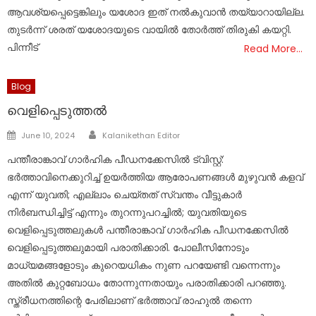
ആവശ്യപ്പെട്ടെങ്കിലും യശോദ ഇത് നല്‍കുവാന്‍ തയ്യാറായില്ല.
തുടര്‍ന്ന് ശരത് യശോദയുടെ വായില്‍ തോര്‍ത്ത് തിരുകി കയറ്റി.
പിന്നീട്
Read More…
Blog
വെളിപ്പെടുത്തൽ
Author
Posted
June 10, 2024
Kalanikethan Editor
on
പന്തീരാങ്കാവ് ഗാർഹിക പീഡനക്കേസിൽ ട്വിസ്റ്റ്:
ഭർത്താവിനെക്കുറിച്ച് ഉയർത്തിയ ആരോപണങ്ങൾ മുഴുവൻ കളവ്
എന്ന് യുവതി; എല്ലാം ചെയ്തത് സ്വന്തം വീട്ടുകാർ
നിർബന്ധിച്ചിട്ട് എന്നും തുറന്നുപറച്ചിൽ; യുവതിയുടെ
വെളിപ്പെടുത്തലുകൾ പന്തീരാങ്കാവ് ഗാർഹിക പീഡനക്കേസില്‍
വെളിപ്പെടുത്തലുമായി പരാതിക്കാരി. പോലീസിനോടും
മാധ്യമങ്ങളോടും കുറെയധികം നുണ പറയേണ്ടി വന്നെന്നും
അതില്‍ കുറ്റബോധം തോന്നുന്നതായും പരാതിക്കാരി പറഞ്ഞു.
സ്ത്രീധനത്തിന്റെ പേരിലാണ് ഭർത്താവ് രാഹുല്‍ തന്നെ