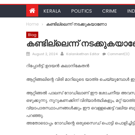
KERALA
POLITICS
CRIME
IND
Home
കണ്ടില്ലെന്ന് നടക്കുകയാണോ
Blog
കണ്ടില്ലെന്ന് നടക്കുകയ
Posted
Author
August 2, 2024
Kalanikethan Editor
Comment(0)
on
റിപ്പോർട്ട് :ഉദയൻ കലാനികേതൻ
ആറ്റിങ്ങലിന്റെ വിരി മാറിലൂടെ യാത്ര ചെയ്യുമ്പോൾ 
ആറ്റിങ്ങൽ പാലസ് റോഡിലാണ് ഈ ശോചനീയ അവസ്ഥ.. 
ഒഴുക്കുന്നു. നൂറുകണക്കിന് വിദ്യാർത്ഥികളും, മറ്റ് 
വ്യാപാരസ്ഥാപനങ്ങൾക്കും ഈ വെള്ളക്കെട്ട് വലിയ ബ
പറഞ്ഞു.
അതോടൊപ്പം റോഡിന്റെ ഒരുസൈഡ് പൊട്ടി പൊളിച്ചിട്ടിട