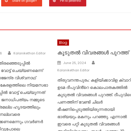
Share on google+
Pin to pinterest
Blog
Author
കൂടുതൽ വിവരങ്ങൾ പുറത്ത്
26
Kalanikethan Editor
Author
Posted
ിരഞ്ഞെടുപ്പിൽ
June 25, 2024
on
വോട്ട് ചെയ്യണമെന്ന്
Kalanikethan Editor
ന്ദ്ര വിശ്വനാഥ്
തിരുവനന്തപുരം: കളിയിക്കാവിള ക്വാറ
 കേരളത്തിലെ നിയമസഭാ
ഉടമ ദീപുവിൻ്റെ കൊലപാതകത്തിൽ
പിൽ വോട്ട് ചെയ്യുന്നത്
കൂടുതൽ വിവരങ്ങൾ പുറത്ത്. ദീപുവി
 ജനാധിപത്യം നമ്മുടെ
പണത്തിന് വേണ്ടി ചിലര്‍
്രമല്ല ഹൃദയത്തിലും
ഭീഷണിപ്പെടുത്തിയിരുന്നതായി
 നല്ലവരെ
ഭാര്യയും മകനും പറഞ്ഞു. എന്നാൽ
ക്കണമെന്നും ഗവർണർ
ഇവരെ പറ്റി കൂടുതൽ വിവരങ്ങൾ
തിവുപോലെ