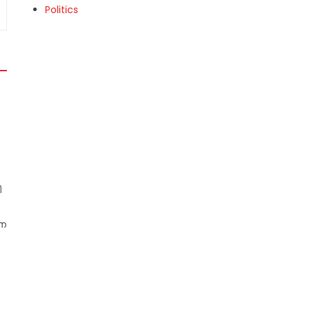
Politics
ി
നെ