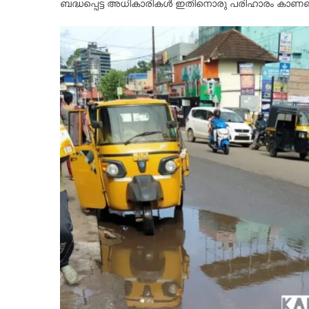
ബദ്ധപ്പെട്ട അധികാരികൾ ഇതിനൊരു പരിഹാരം കാണണ