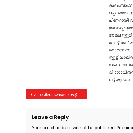
കുടുംബാംഗങ
ഒപ്പമെത്തിയ
പിണറായി വി
രേഖപ്പെടു
അമല സ്കൂളില
വോട്ട്. കല്
മൊറാഴ സിഎച
സ്കൂളിലായ
സംസ്ഥാനസെക
വി ഗോവിന്ദൻ
വട്ടിയൂർക്കാവ
Post
മാനവികതയുടെ രാഷ്ട്രീയം
navigation
Leave a Reply
Your email address will not be published.
Require