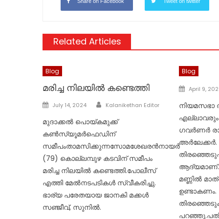
Share on Facebook
Tweet on twitter
Related Articles
Blog
Blog
മരിച്ച നിലയിൽ കണ്ടെത്തി
Posted
April 9, 20
on
Author
Posted
നിയമസഭാ ത
July 14, 2024
Kalanikethan Editor
on
എല്ലാവരും 
മുദാക്കൽ പൊയ്കമുക്ക്
ഗവർണർ രാജേ
കൺസ്യൂമർഫെഡിന്
അർലേക്കർ.
സമീപംതാമസിക്കുന്നസോമശേഖരൻനായർ
തിരഞ്ഞെടുപ്
(79) കൊല്ലമ്പുഴ കടവിന് സമീപം
ആദ്യമാണ്.
മരിച്ച നിലയിൽ കണ്ടെത്തി.പോലീസ്
മണ്ണിൽ മാത
എത്തി മേൽനടപടികൾ സ്വീകരിച്ചു.
ഉണ്ടാകണം.
ഭാര്യ പരേതയായ ജാനകി മക്കൾ
തിരഞ്ഞെടു
സഞ്ജീവ്, സുനിൽ.
പറഞ്ഞു.പ