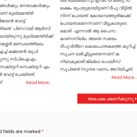
അറിയില്ലെന്നും ഇവർ പറഞ്ഞു. 10
്ങൾക്കും നേതാക്കൾക്കും
ലക്ഷം രൂപയുമായിട്ടാണ് ദീപു വീട്ടിൽ
ാണ് മുഖ്യമന്ത്രി
നിന്ന് പോയത്. കോയമ്പത്തൂരിലേക്ക്
ജയൻ വോട്ട്
പോയതാണെന്നാണ് വീട്ടുകാരുടെ
ത്തിയത്. പിണറായി ആർസി
മൊഴി. എന്നാൽ ആ പൈസ
ായിരുന്നു മുഖ്യമന്ത്രിക്ക്
കാണാനില്ല. അതെ സമയം
യാശ്ശേരി മണ്ഡലത്തിലെ,
ദീപുവിൻ്റെ കൊലപാതകത്തെ കുറിച്ച്
്ച് കമ്മാരൻ യുപി
സൂചന ലഭിച്ചിട്ടുണ്ടെന്നാണ് ക
ിരുന്നു സിപിഐഎം
ന്യാകുമാരി ജില്ലാ പൊലീസ്
്രട്ടറി സെക്രട്ടറി എം
സൂപ്രണ്ട് സുന്ദര വദനം അറിയിച്ചത്.
 വോട്ട് ചെയ്തത്.
Read More…
്
Read More…
അപേക്ഷ ക്ഷണിക്കുന്നു
d fields are marked
*