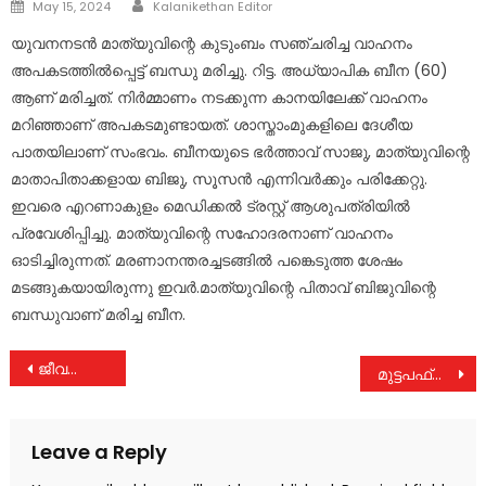
Author
Posted
May 15, 2024
Kalanikethan Editor
on
യുവനനടൻ മാത്യുവിന്റെ കുടുംബം സഞ്ചരിച്ച വാഹനം
അപകടത്തില്‍പ്പെട്ട് ബന്ധു മരിച്ചു. റിട്ട. അധ്യാപിക ബീന (60)
ആണ് മരിച്ചത്. നിർമ്മാണം നടക്കുന്ന കാനയിലേക്ക് വാഹനം
മറിഞ്ഞാണ് അപകടമുണ്ടായത്. ശാസ്താംമുകളിലെ ദേശീയ
പാതയിലാണ് സംഭവം. ബീനയുടെ ഭർത്താവ് സാജു, മാത്യുവിന്റെ
മാതാപിതാക്കളായ ബിജു, സൂസൻ എന്നിവർക്കും പരിക്കേറ്റു.
ഇവരെ എറണാകുളം മെഡിക്കല്‍ ട്രസ്റ്റ് ആശുപത്രിയില്‍
പ്രവേശിപ്പിച്ചു. മാത്യുവിന്റെ സഹോദരനാണ് വാഹനം
ഓടിച്ചിരുന്നത്. മരണാനന്തരച്ചടങ്ങില്‍ പങ്കെടുത്ത ശേഷം
മടങ്ങുകയായിരുന്നു ഇവർ.മാത്യുവിന്റെ പിതാവ് ബിജുവിന്റെ
ബന്ധുവാണ് മരിച്ച ബീന.
Post
ജീവനൊടുക്കി
മുട്ടപഫ്‌സ് വിവാദം
navigation
Leave a Reply