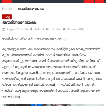
Home
ജന്മദിനാഘോഷം
Blog
ജന്മദിനാഘോഷം
Posted
Author
August 21, 2024
Kalanikethan Editor
Comment(0)
on
രാജീവ്ഗാന്ധിജന്മദിന ആഘോഷം നടന്നു.
കൂന്തള്ളൂർ മണ്ഡലം കോൺഗ്രസ് കമ്മിറ്റിയുടെ നേതൃത്വത്തിൽ
മുൻ പ്രധാനമന്ത്രി രാജീവ് ഗാന്ധിയുടെ80ാം ജന്മദിനം
ആഘോഷിച്ചു. മണ്ഡലം കമ്മിറ്റി അധ്യക്ഷൻ കിഴുവിലം ബിജു. ജി
എസ് ടി യു മുൻ സംസ്ഥാന അധ്യക്ഷൻ ജെ.ശശി. ബ്ലോക്ക്
ഭാരവാഹികളായ ഷെരീഫ്. രാജു ബാബുരാജ് . സാദിക്ക് . സൈന.
നൗഷാദ് യൂത്ത് കോൺഗ്രസ് മുൻ അധ്യക്ഷൻ ഷമീർ , കിഴുവിലം
ഗ്രാമ പഞ്ചായത്ത് മെമ്പർ സെലീന റഫീക്. നിസാർ .ശാന്തി .
റഫീഖ് . മധു കൂന്തള്ളൂർ രാജേന്ദ്രൻ നായർ , സജി തുടങ്ങിയവർ
പങ്കെടുത്തു.