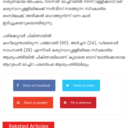
ദാരുണമായ അപകടം നടന്നത്. ഓച്ചിറയിൽ നിന്ന് വള്ളിക്കാവ് വഴി
കരുനാഗപ്പള്ളിയിലേക്ക് സർവീസ് നടത്തുന്ന സ്വകാര്യ
ബസിലേക്ക്, അഴീക്കൽ ഭാഗത്തുനിന്ന് വന്ന കാർ
ഇടിച്ചുകയറുകയായിരുന്നു.
പരിക്കേറ്റവർ ചികിത്സയിൽ
കാറിലുണ്ടായിരുന്ന പത്മാവതി (60), അർച്ചന (24), ഡ്രൈവർ
സാംസൺ (29) എന്നിവർ കരുനാഗപ്പള്ളിയിലെ സ്വകാര്യ
ആശുപത്രിയിൽ ചികിത്സയിലാണ്. കൂടാതെ ബസ് യാത്രക്കാരായ
ആറുപേർ ഓച്ചിറ പരബ്രഹ്മ ആശുപത്രിയിലും.
Share on Facebook
Tweet on twitter
Share on google+
Pin to pinterest
Related Articles