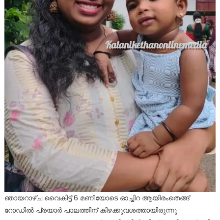
ഞായറാഴ്ച വൈകിട്ട് 6 മണിയോടെ ഓച്ചിറ ആയിരംതെങ്ങ്
റോഡിൽ പ്രയാർ പാലത്തിന് കിഴക്കുവശത്തായിരുന്നു