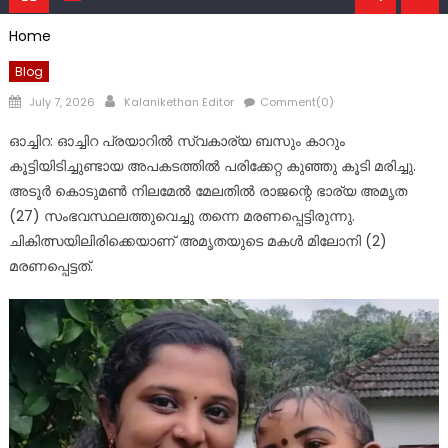
Home
Blog
Posted
Author
July 7, 2026
Kalanikethan Editor
Comment(0)
on
ഓച്ചിറ: ഓച്ചിറ പ്രയാറിൽ സ്വകാര്യ ബസും കാറും
കൂട്ടിയിടിച്ചുണ്ടായ അപകടത്തിൽ പരിക്കേറ്റ കുഞ്ഞു കൂടി മരിച്ചു.
അടൂർ കൊടുമൺ നിലമേൽ മേലതിൽ രാജന്റെ ഭാര്യ അമൃത
(27) സംഭവസ്ഥലത്തുവെച്ചു തന്നെ മരണപ്പെട്ടിരുന്നു.
ചികിത്സയിലിരിക്കെയാണ് അമൃതയുടെ മകൾ മിലോനി (2)
മരണപ്പെട്ടത്.