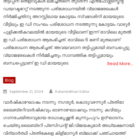
തട്ടിപ്പിന് തെളിവുകൾ ലഭിച്ചതിനെ തുടർന്ന് എൻഫോഴ്സ്സ്മെന്റ്
ഡയറക്ടറേറ്റ് നടത്തുന്ന പരിശോധനയിൽ വ്യാജരേഖകൾ
നിർമ്മിച്ചതിനു അറസ്റ്റിലായ കോട്ടയം സ്വദേശിനി മായയുടെ
വീട്ടിലും ഇ ഡി സംഘം പരിശോധന നടത്തുന്നു കോട്ടയം വാഴൂർ
പുളിക്കൽകവലയിൽ മായയുടെ വീട്ടിലാണ് ഇന്ന് രാവിലെ മുതൽ
ഇ ഡി പരിശോധന ആരംഭിച്ചത്. രാവിലെ 6 മണി മുതലാണ്
പരിശോധന ആരംഭിച്ചത്. അവയവദാന തട്ടിപ്പുമായി ബന്ധപ്പെട്ടു
വ്യാജരേഖകൾ നിർമ്മിച്ചതും സാമ്പത്തിക തട്ടിപ്പുമായും
ബന്ധപ്പെട്ടാണ് ഇ ഡി മായയുടെ
Read More…
Blog
Author
Posted
September 21, 2024
Kalanikethan Editor
on
വാർഷികാഘോഷം നടന്നു. നഗരൂർ, കൊടുവഴന്നൂർ പ്രതിഭാ
ലൈബ്രറിവാർഷികവും ഓണാഘോഷവും നടന്നു. കവിയും
ഗാനരചയിതാവുമായ രാധാകൃഷ്ണൻ കുന്നുംപുറം ഉദ്ഘാടനം
ചെയ്തു.ലൈബ്രറി പ്രസിഡന്റ് ജി.വിജയകുമാർ അധ്യക്ഷനായി.
വിദ്യാർത്ഥി പ്രതിഭകളെ കിളിമാനൂർ ബ്ലോക്ക് പഞ്ചായത്ത്