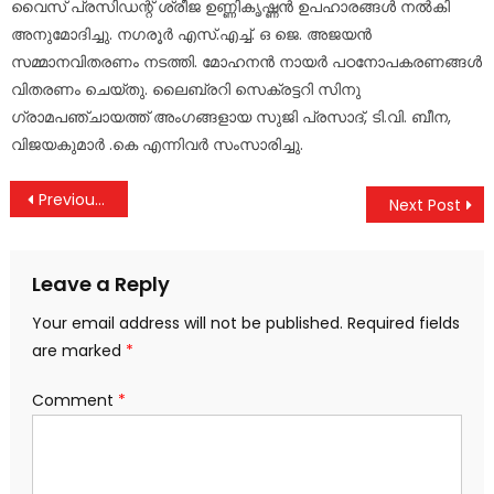
വൈസ് പ്രസിഡന്റ് ശ്രീജ ഉണ്ണികൃഷ്ണൻ ഉപഹാരങ്ങൾ നൽകി
അനുമോദിച്ചു. നഗരൂർ എസ്.എച്ച്. ഒ ജെ. അജയൻ
സമ്മാനവിതരണം നടത്തി. മോഹനൻ നായർ പഠനോപകരണങ്ങൾ
വിതരണം ചെയ്തു. ലൈബ്രറി സെക്രട്ടറി സിനു
ഗ്രാമപഞ്ചായത്ത് അംഗങ്ങളായ സുജി പ്രസാദ്, ടി.വി. ബീന,
വിജയകുമാർ .കെ എന്നിവർ സംസാരിച്ചു.
Post
Previous Post
Next Post
navigation
Leave a Reply
Your email address will not be published.
Required fields
are marked
*
Comment
*