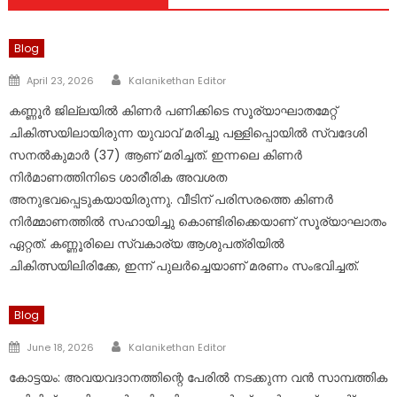
Blog
Author
Posted
April 23, 2026
Kalanikethan Editor
on
കണ്ണൂർ ജില്ലയിൽ കിണർ പണിക്കിടെ സൂര്യാഘാതമേറ്റ്
ചികിത്സയിലായിരുന്ന യുവാവ് മരിച്ചു പള്ളിപ്പൊയിൽ സ്വദേശി
സനൽകുമാർ (37) ആണ് മരിച്ചത്. ഇന്നലെ കിണർ
നിർമാണത്തിനിടെ ശാരീരിക അവശത
അനുഭവപ്പെടുകയായിരുന്നു. വീടിന് പരിസരത്തെ കിണർ
നിർമ്മാണത്തിൽ സഹായിച്ചു കൊണ്ടിരിക്കെയാണ് സൂര്യാഘാതം
ഏറ്റത്. കണ്ണൂരിലെ സ്വകാര്യ ആശുപത്രിയിൽ
ചികിത്സയിലിരിക്കേ, ഇന്ന് പുലർച്ചെയാണ് മരണം സംഭവിച്ചത്.
Blog
Author
Posted
June 18, 2026
Kalanikethan Editor
on
കോട്ടയം: അവയവദാനത്തിന്റെ പേരിൽ നടക്കുന്ന വൻ സാമ്പത്തിക