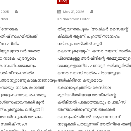
Blog
Author
Author
Posted
, 2025
May 31, 2026
on
ditor
Kalanikethan Editor
് റേനാടക
തിരുവനന്തപുരം: ‘അഷ്‌കര്‍ സൈലന്റ്
ഷ് സംഗമിത്രക്ക്
കില്ലര്‍ ആണ്. പുറത്ത് സ്‌നേഹം
 റേ ഫിലിം
നടിക്കും അടിയില്‍ കൂടി
ിയുടെഈ വർഷത്തെ
കൊന്നുകളയും’-. ഒന്നര വയസ് മാത്ര
േ നാടക പുരസ്കാരം
പ്രായമുള്ള അര്‍ഷിദിന്റെ അമ്മൂമ്മയുട
ടക സംവിധായകനും
വാക്കുകളാണിവ. പനവൂര്‍ കരിക്കുഴിയില
തീഷ് സംഗമിത്ര
ഒന്നര വയസ് മാത്രം പ്രായമുള്ള
രനൂറ്റാണ്ടുകാലംനടനായും
അര്‍ഷിദിനെ ക്രൂരമായ
ായും നാടക രംഗത്ത്
കൊലപ്പെടുത്തിയ കേസിലെ
ച ഇദ്ദേഹംനാടക രംഗത്തു
മുഖ്യപ്രതിയായ അഷ്‌കറിന്റെ
ഗ്രസംഭാവനകൾ മുൻ
ക്രിമിനല്‍ പശ്ചാത്തലവും പൊലീസ്
പുരസ്കാരം ലഭിച്ചത്. 11
അന്വേഷിക്കുന്നുണ്ട്. അഷ്‌കര്‍
അവാർഡുകൾ അടക്കം
കൊടുംക്രിമിനല്‍ ആണെന്നാണ്
ള്ള സതീഷ് സംഗ
നാട്ടുകാര്‍ പറയുന്നത്. അതിനിടെ തന്റ