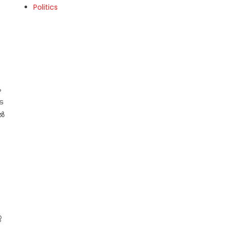
Politics
ം
െ
്‍
െ