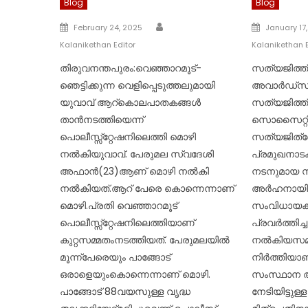
Blog
Blog
Author
Posted
Posted
February 24, 2025
January 17
on
on
Kalanikethan Editor
Kalanikethan E
തിരുവനന്തപുരം:വെഞ്ഞാറമൂട്-
സത്യജിത്ത
ഞെട്ടിക്കുന്ന വെളിപ്പെടുത്തലുമായി
അവാർഡ്സതീ
യുവാവ് ആറ്കൊലപാതകങ്ങൾ
സത്യജിത്ത്
താൻനടത്തിയെന്ന്
സൊസൈറ്റ
പൊലീസ്സ്റ്റേഷനിലെത്തി മൊഴി
സത്യജിത്റ
നൽകിയുവാവ്. പേരുമല സ്വദേശി
പ്രമുഖനാ
അഫാൻ(23)ആണ് മൊഴി നൽകി
നടനുമായ സ
നൽകിയത്.ആറ് പേരെ കൊന്നെന്നാണ്
അർഹനായി.അ
മൊഴി.പ്രതി വെഞ്ഞാറമൂട്
സംവിധായകന
പൊലീസ്സ്റ്റേഷനിലെത്തിയാണ്
പ്രവർത്തിച്
കുറ്റസമ്മതംനടത്തിയത്. പേരുമലയിൽ
നൽകിയസമ
മൂന്ന്പേരെയും പാങ്ങോട്
നിർത്തിയാണ് 
ഒരാളെയുംകൊന്നെന്നാണ് മൊഴി.
സംസ്ഥാന 
പാങ്ങോട് 88വയസുള്ള വൃദ്ധ
നേടിയിട്ടു