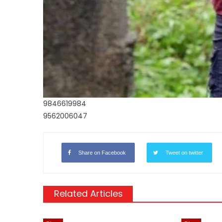
9846619984
9562006047
Share on Facebook
Tweet on twitter
Related Articles