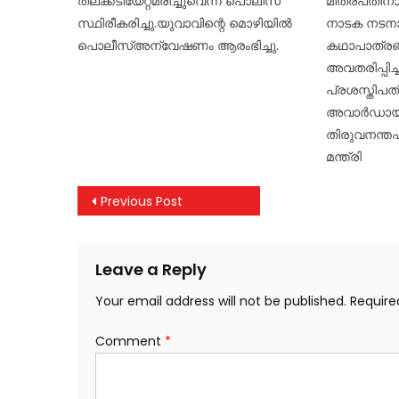
തലക്കടിയേറ്റ്മരിച്ചുവെന്ന് പൊലീസ്
മിത്രപതിന
സ്ഥിരീകരിച്ചു.യുവാവിന്റെ മൊഴിയിൽ
നാടക നടനാ
പൊലീസ്അന്വേഷണം ആരംഭിച്ചു.
കഥാപാത്രങ
അവതരിപ്പിച്ച
പ്രശസ്തിപത
അവാർഡായി 
തിരുവനന്തപു
മന്ത്രി
Post
Previous Post
navigation
Leave a Reply
Your email address will not be published.
Require
Comment
*