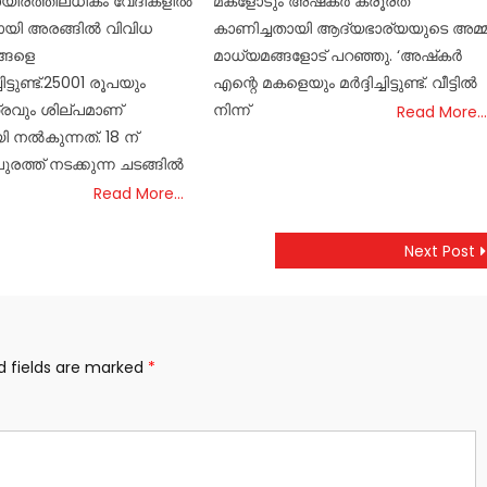
ായിരത്തിലധികം വേദികളിൽ
മകളോടും അഷ്‌കര്‍ ക്രൂരത
യി അരങ്ങിൽ വിവിധ
കാണിച്ചതായി ആദ്യഭാര്യയുടെ അമ്
്ങളെ
മാധ്യമങ്ങളോട് പറഞ്ഞു. ‘അഷ്‌കര്‍
ിട്ടുണ്ട്.25001 രൂപയും
എന്റെ മകളെയും മര്‍ദ്ദിച്ചിട്ടുണ്ട്. വീട്ടില്‍
്രവും ശില്പമാണ്
നിന്ന്
Read More…
നൽകുന്നത്. 18 ന്
രത്ത് നടക്കുന്ന ചടങ്ങിൽ
Read More…
Next Post
d fields are marked
*