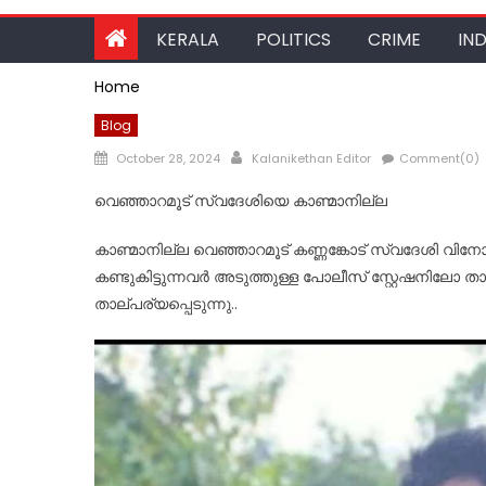
KERALA
POLITICS
CRIME
IND
Home
Blog
Posted
Author
October 28, 2024
Kalanikethan Editor
Comment(0)
on
വെഞ്ഞാറമൂട് സ്വദേശിയെ കാണ്മാനില്ല
കാണ്മാനില്ല വെഞ്ഞാറമൂട് കണ്ണങ്കോട് സ്വദേശി വിന
കണ്ടുകിട്ടുന്നവർ അടുത്തുള്ള പോലീസ് സ്റ്റേഷനിലോ
താല്പര്യപ്പെടുന്നു..