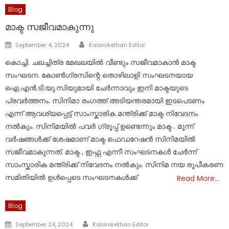
Blog
മാക്ട സജീവമാകുന്നു
Author
Posted
September 4, 2024
Kalanikethan Editor
on
കൊച്ചി. ചലച്ചിത്ര മേഖലയിൽ വീണ്ടും സജീവമാകാൻ മാക്ട
സംഘടന. കോൺഗ്രസിന്റെ തൊഴിലാളി സംഘടനയായ
ഐ.എൻ.ടി.യു.സിയുമായി ചേർന്നാവും ഇനി മാക്ടയുടെ
പ്രവർത്തനം. സിനിമാ രംഗത്ത് അടിയന്തരമായി ഇടപെടണം
എന്ന് ആവശ്യപ്പെട്ട് സാംസ്കാരിക മന്ത്രിക്ക് മാക്ട നിവേദനം
നൽകും. സിനിമയിൽ പവർ ഗ്രൂപ്പ് ഉണ്ടെന്നും മാക്ട . മൂന്ന്
വർഷങ്ങൾക്ക് ശേഷമാണ് മാക്ട ഫെഡറേഷൻ സിനിമയിൽ
സജീവമാകുന്നത്. മാക്ട , ഇഫ്റ്റ എന്നീ സംഘടനകൾ ചേർന്ന്
സാംസ്കാരിക മന്ത്രിക്ക് നിവേദനം നൽകും. സിനിമ നയ രൂപീകരണ
സമിതിയിൽ ഉൾപ്പെടെ സംഘടനകൾക്ക്
Read More…
Blog
Author
Posted
September 24, 2024
Kalanikethan Editor