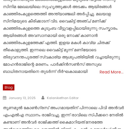
സിനിമ മേഖലയിലെ സുഹൃത്തുക്കൾ അടക്കം ആയിരങ്ങൾ
കാഞ്ഞിരംകുളത്തെത്തി അന്ത്യാഞ്ജലി അർപ്പിച്ചു. മലയാള
സിനിമയുടെ കീരിക്കാടന് വിട. വൈകിട്ട് അഞ്ച് മണിക്ക്
കാഞ്ഞിരംകുളത്തെ കുടുംബ വീട്ടുവളപ്പിലായിരുന്നു സംസ്കാരം.
ആയിരങ്ങൾ അവസാനമായി ഒരു നോക്ക് കാണാൻ
കാഞ്ഞിരംകുളത്തേക്ക് എത്തി. ഇളയ മകൾ കാവ്യ ചിതക്ക്
തീകൊളുത്തി. ഇന്നലെ വൈകിട്ട് മൂന്ന് മണിയോടെ
തിരുവനന്തപുരത്ത് സ്വകാര്യ ആശുപത്രിയിൽ വച്ചായിരുന്നു
മോഹൻരാജിന്റെ മരണം. പാർക്കിൻസൺസ് അസുഖ
ബാധിതനായതിനെ തുടർന്ന് ദീർഘകാലമായി
Read More…
Blog
Author
Posted
January 13, 2025
Kalanikethan Editor
on
തൃണമൂല്‍ കോണ്‍ഗ്രസ് അംഗമായതിന് പിന്നാലെ പിവി അൻവർ
എംഎല്‍എ സ്ഥാനം രാജിവച്ചു. ഇന്ന് രാവിലെ സ്‌പീക്കറെ നേരില്‍
കണ്ടാണ് അൻവർ രാജിക്കത്ത് കൈമാറിയത്.നേരത്തേ