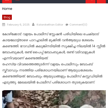
Home
Blog
Posted
Author
February 6, 2025
Kalanikethan Editor
Comment(0)
on
കോഴിക്കോട്: വളയം പോലീസ് സ്റ്റേഷൻ പരിധിയിലെ ചെക്യാട്
കായലോട്ട്താഴെ പാറച്ചാലിൽ മുക്കിൽ വൻആയുധ ശേഖരം
കണ്ടെത്തി. റോഡിൽ കലുങ്കിനടിയിൽ സൂക്ഷിച്ച നിലയിൽ 14 സ്റ്റീൽ
ബോംബുകൾ, രണ്ട് പൈപ്പ് ബോംബുകൾ, രണ്ട് വടിവാളുകൾ
എന്നിവയാണ് കണ്ടെത്തിയത്.
രഹസ്യ വിവരത്തെത്തുടർന്ന് വളയം പൊലീസും ബോംബ്
സ്ക്വാഡും നടത്തിയ പരിശോധനയിലാണ് ആയുധശേഖരം
കണ്ടെത്തിയത്. ബോംബും ആയുധങ്ങളും പോലീസ് കസ്റ്റഡിയിൽ
എടുത്തു. മേഖലയിൽ പോലീസ് പരിശോധന തുടരുകയാണ്.