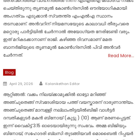
അൻവറെത്തിയ വാഹനത്തില്‍ നിന്ന് എംഎല്‍എ ബോർഡ് നീക്കം
ചെയ്‌തിരുന്നു തൃണമൂല്‍ കോണ്‍ഗ്രസില്‍ ഔദ്യോഗികമായി
അംഗത്വം എടുക്കാൻ സ്വതന്ത്ര എംഎല്‍എ സ്ഥാനം
തടസമാണ്. അൻവറിന് നിയമസഭയുടെ കാലാവധി തീരുംവരെ
മറ്റൊരു പാർട്ടിയില്‍ ചേർന്നാല്‍ അയോഗ്യത നേരിടേണ്ടി വരും.
ഇത് മറികടക്കാനാണ് രാജി. കഴിഞ്ഞ ദിവസമാണ് മമത
ബാനർജിയുടെ തൃണമൂല്‍ കോണ്‍ഗ്രസില്‍ പിവി അൻവർ
ചേർന്നത്.
Read More…
Blog
Author
Posted
April 29, 2026
Kalanikethan Editor
on
ആറ്റിങ്ങൽ: വക്കം നിലയ്ക്കാമുക്കിൽ ഓട്ടോ മറിഞ്ഞ്
അഞ്ചുതെങ്ങ് സ്വദേശിയായ പത്ത് വയസ്കാരന് ദാരുണാന്ത്യം.
അഞ്ചുതെങ്ങ് മാമ്പള്ളി നല്ലാംതിട്ടയിൽബിജി വാൾട്ടർ
ദമ്പതികളുടർ മകൻ ബിനോയ്‌ (കുട്ടു ) (10) ആണ് മരണപ്പെട്ടത്.
ഇന്ന് വൈകിട്ട് 3:15 ഓടെയായിരുന്നു സംഭവം. അമ്മ ബിജിയും
ബിനോയ്‌, സഹോദരി ബ്ലസി തുടങ്ങിയവർ മൊബൈൽ റിപ്പയർ