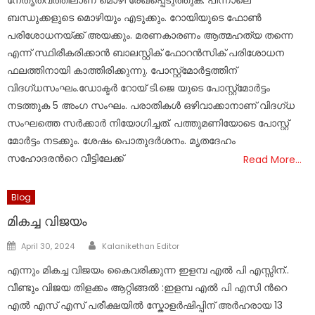
നേതൃത്വത്തിലാണ് മൊഴി രേഖപ്പെടുത്തുക. പിന്നാലെ
ബന്ധുക്കളുടെ മൊഴിയും എടുക്കും. റോയിയുടെ ഫോൺ
പരിശോധനയ്ക്ക് അയക്കും. മരണകാരണം ആത്മഹത്യ തന്നെ
എന്ന് സ്ഥിരീകരിക്കാൻ ബാലസ്റ്റിക് ഫോറൻസിക് പരിശോധന
ഫലത്തിനായി കാത്തിരിക്കുന്നു. പോസ്റ്റ്മോർട്ടത്തിന്
വിദഗ്ധസംഘം.ഡോക്ടർ റോയ് ടി.ജെ യുടെ പോസ്റ്റ്മോർട്ടം
നടത്തുക 5 അംഗ സംഘം. പരാതികൾ ഒഴിവാക്കാനാണ് വിദഗ്ധ
സംഘത്തെ സർക്കാർ നിയോഗിച്ചത്. പത്തുമണിയോടെ പോസ്റ്റ്
മോർട്ടം നടക്കും. ശേഷം പൊതുദർശനം. മൃതദേഹം
സഹോദരൻറെ വീട്ടിലേക്ക്
Read More…
Blog
മികച്ച വിജയം
Author
Posted
April 30, 2024
Kalanikethan Editor
on
എന്നും മികച്ച വിജയം കൈവരിക്കുന്ന ഇളമ്പ എൽ പി എസ്സിന്..
വീണ്ടും വിജയ തിളക്കം ആറ്റിങ്ങൽ :ഇളമ്പ എൽ പി എസി ന്‍റെ
എൽ എസ് എസ് പരീക്ഷയിൽ സ്കോളർഷിപ്പിന് അർഹരായ 13