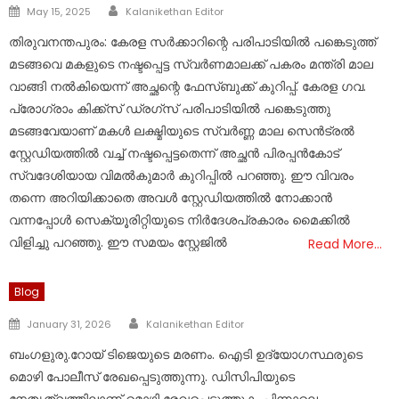
Author
Posted
May 15, 2025
Kalanikethan Editor
on
തിരുവനന്തപുരം: കേരള സർക്കാറിന്റെ പരിപാടിയിൽ പങ്കെടുത്ത്
മടങ്ങവെ മകളുടെ നഷ്ടപ്പെട്ട സ്വർണമാലക്ക് പകരം മന്ത്രി മാല
വാങ്ങി നൽകിയെന്ന് അച്ഛന്റെ ഫേസ്ബുക്ക് കുറിപ്പ്. കേരള ​ഗവ.
പ്രോ​ഗ്രാം കിക്ക്സ് ഡ്ര​ഗ്സ് പരിപാടിയിൽ പങ്കെടുത്തു
മടങ്ങവേയാണ് മകൾ ലക്ഷ്മിയുടെ സ്വർണ്ണ മാല സെൻട്രൽ
സ്റ്റേഡിയത്തിൽ വച്ച് നഷ്ടപ്പെട്ടതെന്ന് അച്ഛൻ പിരപ്പൻകോട്
സ്വദേശിയായ വിമൽകുമാർ കുറിപ്പിൽ പറഞ്ഞു. ഈ വിവരം
തന്നെ അറിയിക്കാതെ അവൾ സ്റ്റേഡിയത്തിൽ നോക്കാൻ
വന്നപ്പോൾ സെക്യൂരിറ്റിയുടെ നിർദേശപ്രകാരം മൈക്കിൽ
വിളിച്ചു പറഞ്ഞു. ഈ സമയം സ്റ്റേജിൽ
Read More…
Blog
Author
Posted
January 31, 2026
Kalanikethan Editor
on
ബംഗളുരു.റോയ് ടിജെയുടെ മരണം. ഐടി ഉദ്യോഗസ്ഥരുടെ
മൊഴി പോലീസ് രേഖപ്പെടുത്തുന്നു. ഡിസിപിയുടെ