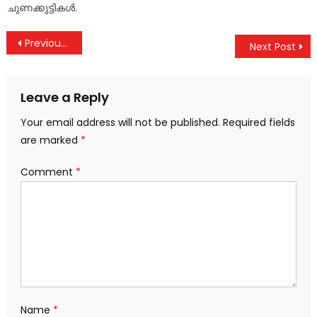
ചുണക്കുട്ടികൾ.
Post
Previous Post
Next Post
navigation
Leave a Reply
Your email address will not be published.
Required fields
are marked
*
Comment
*
Name
*