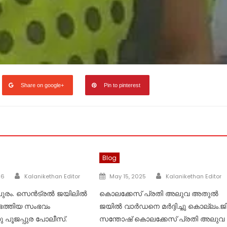
Share on google+
Pin to pinterest
Blog
Author
Author
Posted
26
Kalanikethan Editor
May 15, 2025
Kalanikethan Editor
on
പുരം. സെൻട്രൽ ജയിലിൽ
കൊലക്കേസ് പ്രതി അലുവ അതുൽ
െത്തിയ സംഭവം
ജയിൽ വാർഡനെ മർദ്ദിച്ചു കൊല്ലം.ജി
 പൂജപ്പുര പോലീസ്.
സന്തോഷ് കൊലക്കേസ് പ്രതി അലുവ