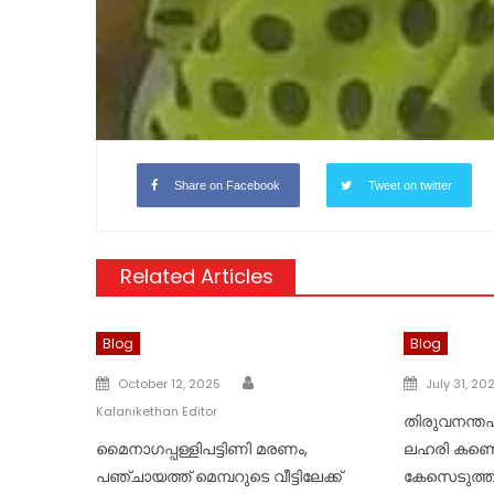
Share on Facebook
Tweet on twitter
Related Articles
Blog
Blog
Author
Posted
Posted
October 12, 2025
July 31, 20
on
on
Kalanikethan Editor
തിരുവനന്ത
മൈനാഗപ്പള്ളിപട്ടിണി മരണം,
ലഹരി കണ്ട
പഞ്ചായത്ത്‌ മെമ്പറുടെ വീട്ടിലേക്ക്
കേസെടുത്തു