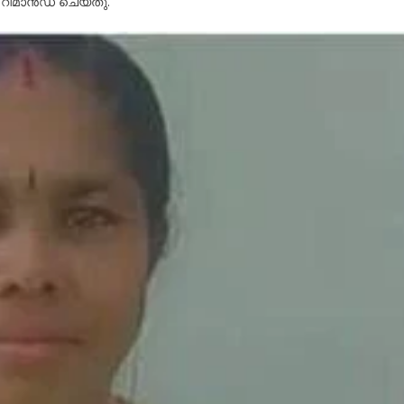
 റിമാൻഡ് ചെയ്തു.