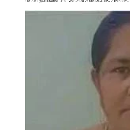
നടപടി ഉണ്ടായത്. കോടതിയില്‍ ഹാജരാക്കിയ പ്രതിയെ