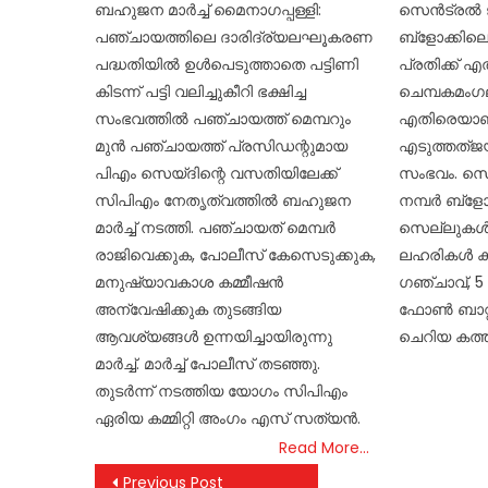
ബഹുജന മാർച്ച്‌ മൈനാഗപ്പള്ളി:
സെൻട്രൽ ജ
പഞ്ചായത്തിലെ ദാരിദ്ര്യലഘൂകരണ
ബ്ളോക്കിലെ
പദ്ധതിയിൽ ഉൾപെടുത്താതെ പട്ടിണി
പ്രതിക്ക് 
കിടന്ന് പട്ടി വലിച്ചുകീറി ഭക്ഷിച്ച
ചെമ്പകമംഗ
സംഭവത്തിൽ പഞ്ചായത്ത്‌ മെമ്പറും
എതിരെയാണ
മുൻ പഞ്ചായത്ത്‌ പ്രസിഡന്റുമായ
എടുത്തത്ജ
പിഎം സെയ്ദിന്റെ വസതിയിലേക്ക്
സംഭവം. സെ
സിപിഎം നേതൃത്വത്തിൽ ബഹുജന
നമ്പർ ബ്ളോക
മാർച്ച്‌ നടത്തി. പഞ്ചായത് മെമ്പർ
സെല്ലുകൾക്
രാജിവെക്കുക, പോലീസ് കേസെടുക്കുക,
ലഹരികൾ കണ്ടെ
മനുഷ്യാവകാശ കമ്മീഷൻ
ഗഞ്ചാവ്,
അന്വേഷിക്കുക തുടങ്ങിയ
ഫോൺ ബാറ്ററ
ആവശ്യങ്ങൾ ഉന്നയിച്ചായിരുന്നു
ചെറിയ കത്ത
മാർച്ച്‌. മാർച്ച്‌ പോലീസ് തടഞ്ഞു.
തുടർന്ന് നടത്തിയ യോഗം സിപിഎം
ഏരിയ കമ്മിറ്റി അംഗം എസ് സത്യൻ.
Read More…
Post
Previous Post