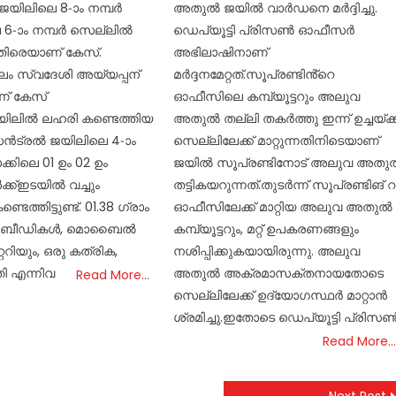
യിലിലെ 8-ാം നമ്പർ
അതുൽ ജയിൽ വാർഡനെ മർദ്ദിച്ചു.
 6-ാം നമ്പർ സെല്ലിൽ
ഡെപ്യൂട്ടി പ്രിസൺ ഓഫീസർ
എതിരെയാണ് കേസ്.
അഭിലാഷിനാണ്
ലം സ്വദേശി അയ്യപ്പന്
മർദ്ദനമേറ്റത്.സൂപ്രണ്ടിൻ്റെ
് കേസ്
ഓഫീസിലെ കമ്പ്യൂട്ടറും അലുവ
യിലിൽ ലഹരി കണ്ടെത്തിയ
അതുൽ തല്ലി തകർത്തു ഇന്ന് ഉച്ചയ്ക്ക
ൻട്രൽ ജയിലിലെ 4-ാം
സെല്ലിലേക്ക് മാറ്റുന്നതിനിടെയാണ്
്കിലെ 01 ഉം 02 ഉം
ജയിൽ സൂപ്രണ്ടിനോട് അലുവ അതു
ക്ഇടയിൽ വച്ചും
തട്ടികയറുന്നത്.തുടർന്ന് സൂപ്രണ്ടിങ് റ
ത്തിട്ടുണ്ട്. 01.38 ഗ്രാം
ഓഫീസിലേക്ക് മാറ്റിയ അലുവ അതുൽ
 5 ബീഡികൾ, മൊബൈൽ
കമ്പ്യൂട്ടറും, മറ്റ് ഉപകരണങ്ങളും
ിയും, ഒരു കത്രിക,
നശിപ്പിക്കുകയായിരുന്നു. അലുവ
ി എന്നിവ
അതുൽ അക്രമാസക്തനായതോടെ
Read More…
സെല്ലിലേക്ക് ഉദ്യോഗസ്ഥർ മാറ്റാൻ
ശ്രമിച്ചു.ഇതോടെ ഡെപ്യൂട്ടി പ്രിസ
Read More…