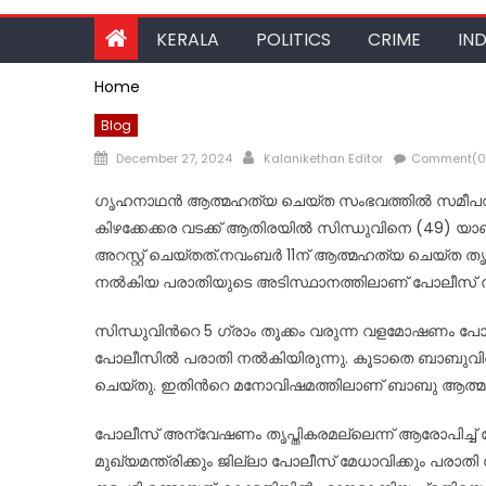
KERALA
POLITICS
CRIME
IND
Home
Blog
Posted
Author
December 27, 2024
Kalanikethan Editor
Comment(0
on
ഗൃഹനാഥൻ ആത്മഹത്യ ചെയ്ത സംഭവത്തില്‍ സമീപവാസിയാ
കിഴക്കേക്കര വടക്ക് ആതിരയില്‍ സിന്ധുവിനെ (49) യാണ
അറസ്റ്റ് ചെയ്തത്.നവംബർ 11ന് ആത്മഹത്യ ചെയ്ത തൃക്കു
നല്‍കിയ പരാതിയുടെ അടിസ്ഥാനത്തിലാണ് പോലീസ് 
സിന്ധുവിന്‍റെ 5 ഗ്രാം തൂക്കം വരുന്ന വളമോഷണം പോയി
പോലീസില്‍ പരാതി നല്‍കിയിരുന്നു. കൂടാതെ ബാബുവിനെ 
ചെയ്തു. ഇതിന്‍റെ മനോവിഷമത്തിലാണ് ബാബു ആത്മഹത
പോലീസ് അന്വേഷണം തൃപ്തികരമല്ലെന്ന് ആരോപിച്ച്‌ പോലീസ
മുഖ്യമന്ത്രിക്കും ജില്ലാ പോലീസ് മേധാവിക്കും പരാത