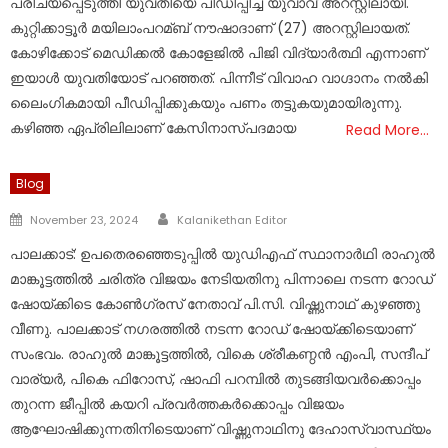
പരിചയപ്പെടുത്തി യുവതിയെ പീഡിപ്പിച്ച യുവാവ് അറസ്റ്റിലായി.
കുറ്റിക്കാട്ടൂർ മയിലാംപറമ്ബ് നൗഷാദാണ് (27) അറസ്റ്റിലായത്.
കോഴിക്കോട് മെഡിക്കല്‍ കോളേജില്‍ പിജി വിദ്യാർത്ഥി എന്നാണ്
ഇയാള്‍ യുവതിയോട് പറഞ്ഞത്. പിന്നീട് വിവാഹ വാഗ്ദാനം നല്‍കി
ലൈംഗികമായി പീഡിപ്പിക്കുകയും പണം തട്ടുകയുമായിരുന്നു.
കഴിഞ്ഞ ഏപ്രിലിലാണ്‌ കേസിനാസ്പദമായ
Read More…
Blog
Author
Posted
November 23, 2024
Kalanikethan Editor
on
പാലക്കാട്: ഉപതെരഞ്ഞെടുപ്പിൽ യുഡിഎഫ് സ്ഥാനാർഥി രാഹുൽ
മാങ്കൂട്ടത്തിൽ ചരിത്ര വിജയം നേടിയതിനു പിന്നാലെ നടന്ന റോഡ്
ഷോയ്ക്കിടെ കോൺ​ഗ്രസ് നേതാവ് പി.സി. വിഷ്ണുനാഥ് കുഴഞ്ഞു
വീണു. പാലക്കാട് ന​ഗരത്തിൽ നടന്ന റോഡ് ഷോയ്ക്കിടെയാണ്
സംഭവം. രാഹുൽ മാങ്കൂട്ടത്തിൽ, വികെ ശ്രീകണ്ഠൻ എംപി, സന്ദീപ്
വാര്യർ, പികെ ഫിറോസ്, ഷാഫി പറമ്പിൽ തുടങ്ങിയവർക്കൊപ്പം
തുറന്ന ജീപ്പിൽ കയറി പ്രവർത്തകർക്കൊപ്പം വിജയം
ആഘോഷിക്കുന്നതിനിടെയാണ് വിഷ്ണുനാഥിനു ദേഹാസ്വാസ്ഥ്യം