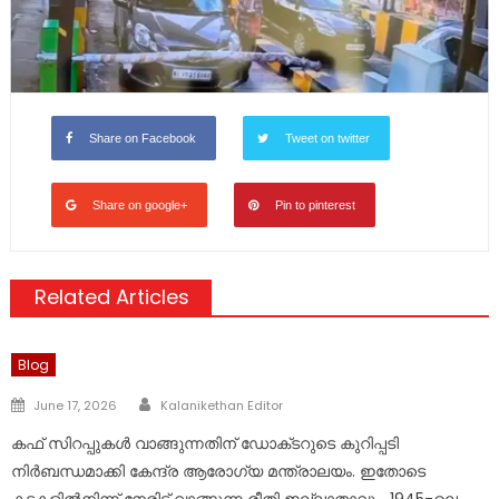
Share on Facebook
Tweet on twitter
Share on google+
Pin to pinterest
Related Articles
Blog
Author
Posted
June 17, 2026
Kalanikethan Editor
on
കഫ് സിറപ്പുകൾ വാങ്ങുന്നതിന് ഡോക്‌ടറുടെ കുറിപ്പടി
നിർബന്ധമാക്കി കേന്ദ്ര ആരോഗ്യ മന്ത്രാലയം. ഇതോടെ
കടകളിൽനിന്ന് നേരിട്ട് വാങ്ങുന്ന രീതി ഇല്ലാതാവും. 1945-ലെ